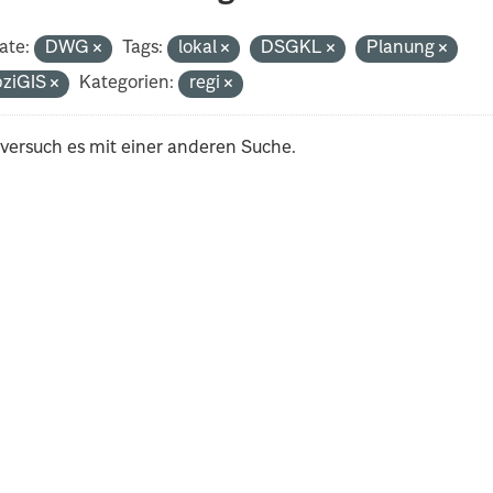
ate:
DWG
Tags:
lokal
DSGKL
Planung
pziGIS
Kategorien:
regi
 versuch es mit einer anderen Suche.