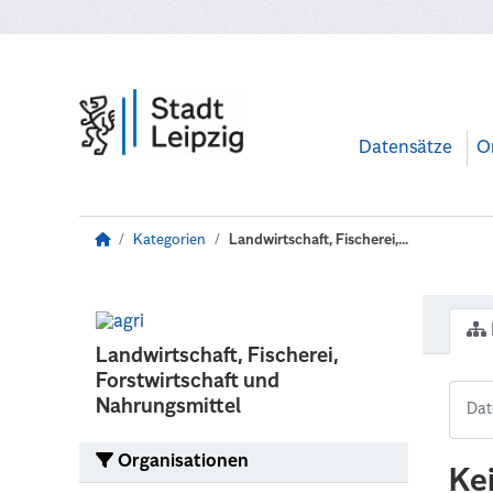
Zum Hauptinhalt wechseln
Datensätze
O
Kategorien
Landwirtschaft, Fischerei,...
Landwirtschaft, Fischerei,
Forstwirtschaft und
Nahrungsmittel
Organisationen
Ke