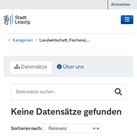
Zum Hauptinhalt wechseln
Anmelden
Kategorien
Landwirtschaft, Fischerei,...
Datensätze
Über uns
Keine Datensätze gefunden
Sortieren nach