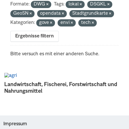
Formate:
DWG
Tags:
lokal
DSGKL
GeoSN
opendata
Stadtgrundkarte
Kategorien:
gove
envi
tech
Ergebnisse filtern
Bitte versuch es mit einer anderen Suche.
Landwirtschaft, Fischerei, Forstwirtschaft und
Nahrungsmittel
Impressum