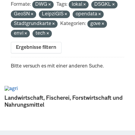
Formate:
DWG
Tags:
lokal
DSGKL
GeoSN
LeipziGIS
opendata
Stadtgrundkarte
Kategorien:
gove
envi
tech
Ergebnisse filtern
Bitte versuch es mit einer anderen Suche.
Landwirtschaft, Fischerei, Forstwirtschaft und
Nahrungsmittel