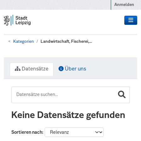
Zum Hauptinhalt wechseln
Anmelden
Kategorien
Landwirtschaft, Fischerei,...
Datensätze
Über uns
Keine Datensätze gefunden
Sortieren nach