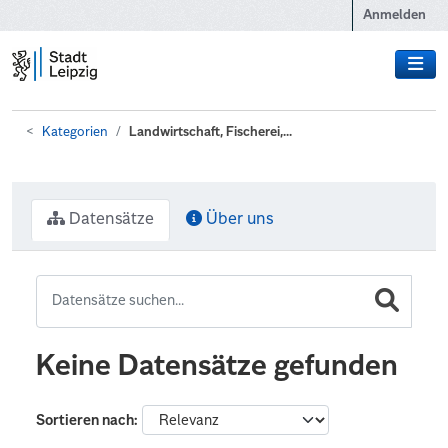
Zum Hauptinhalt wechseln
Anmelden
Kategorien
Landwirtschaft, Fischerei,...
Datensätze
Über uns
Keine Datensätze gefunden
Sortieren nach