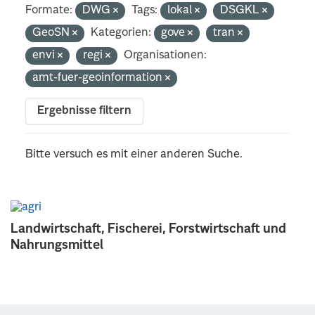
Formate:
DWG
Tags:
lokal
DSGKL
GeoSN
Kategorien:
gove
tran
envi
regi
Organisationen:
amt-fuer-geoinformation
Ergebnisse filtern
Bitte versuch es mit einer anderen Suche.
Landwirtschaft, Fischerei, Forstwirtschaft und
Nahrungsmittel