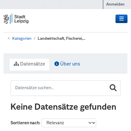
Zum Hauptinhalt wechseln
Anmelden
Kategorien
Landwirtschaft, Fischerei,...
Datensätze
Über uns
Keine Datensätze gefunden
Sortieren nach