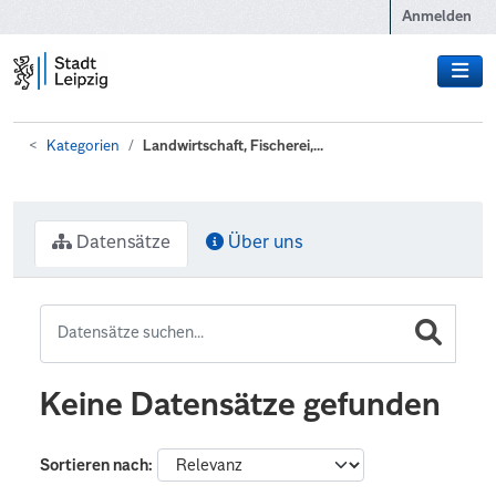
Zum Hauptinhalt wechseln
Anmelden
Kategorien
Landwirtschaft, Fischerei,...
Datensätze
Über uns
Keine Datensätze gefunden
Sortieren nach