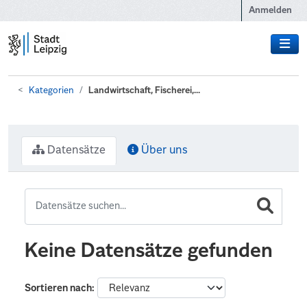
Zum Hauptinhalt wechseln
Anmelden
Kategorien
Landwirtschaft, Fischerei,...
Datensätze
Über uns
Keine Datensätze gefunden
Sortieren nach