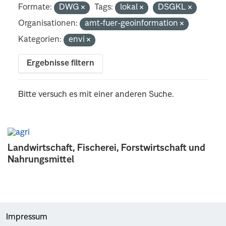
Formate:
DWG
Tags:
lokal
DSGKL
Organisationen:
amt-fuer-geoinformation
Kategorien:
envi
Ergebnisse filtern
Bitte versuch es mit einer anderen Suche.
Landwirtschaft, Fischerei, Forstwirtschaft und
Nahrungsmittel
Impressum