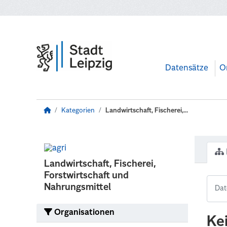
Zum Hauptinhalt wechseln
Datensätze
O
Kategorien
Landwirtschaft, Fischerei,...
Landwirtschaft, Fischerei,
Forstwirtschaft und
Nahrungsmittel
Organisationen
Ke