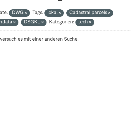
ate:
DWG
Tags:
lokal
Cadastral parcels
ndata
DSGKL
Kategorien:
tech
 versuch es mit einer anderen Suche.