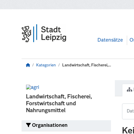
Zum Hauptinhalt wechseln
Datensätze
O
Kategorien
Landwirtschaft, Fischerei,...
Landwirtschaft, Fischerei,
Forstwirtschaft und
Nahrungsmittel
Organisationen
Ke