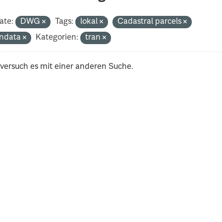
ate:
DWG
Tags:
lokal
Cadastral parcels
ndata
Kategorien:
tran
 versuch es mit einer anderen Suche.