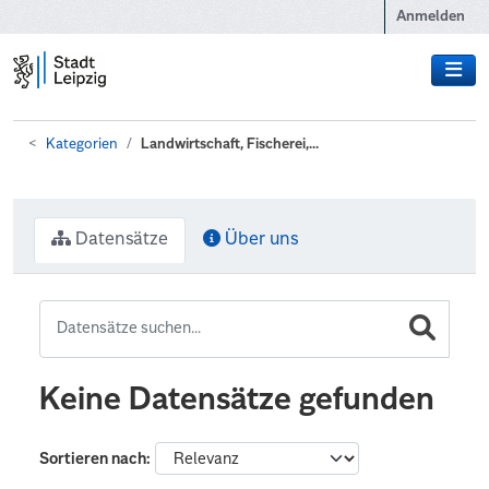
Zum Hauptinhalt wechseln
Anmelden
Kategorien
Landwirtschaft, Fischerei,...
Datensätze
Über uns
Keine Datensätze gefunden
Sortieren nach