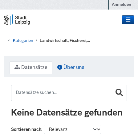
Zum Hauptinhalt wechseln
Anmelden
Kategorien
Landwirtschaft, Fischerei,...
Datensätze
Über uns
Keine Datensätze gefunden
Sortieren nach