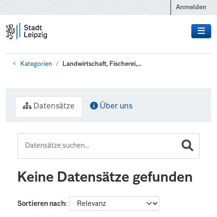
Zum Hauptinhalt wechseln
Anmelden
Kategorien
Landwirtschaft, Fischerei,...
Datensätze
Über uns
Keine Datensätze gefunden
Sortieren nach