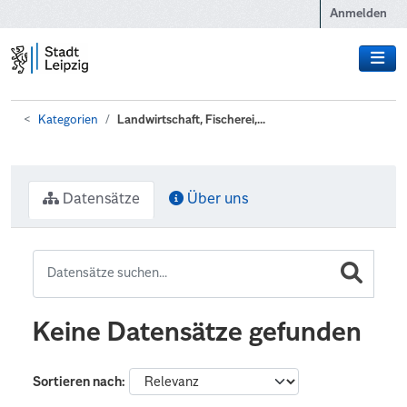
Zum Hauptinhalt wechseln
Anmelden
Kategorien
Landwirtschaft, Fischerei,...
Datensätze
Über uns
Keine Datensätze gefunden
Sortieren nach