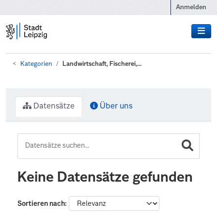
Zum Hauptinhalt wechseln
Anmelden
Kategorien
Landwirtschaft, Fischerei,...
Datensätze
Über uns
Keine Datensätze gefunden
Sortieren nach