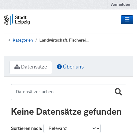
Zum Hauptinhalt wechseln
Anmelden
Kategorien
Landwirtschaft, Fischerei,...
Datensätze
Über uns
Keine Datensätze gefunden
Sortieren nach