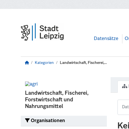
Zum Hauptinhalt wechseln
Datensätze
O
Kategorien
Landwirtschaft, Fischerei,...
Landwirtschaft, Fischerei,
Forstwirtschaft und
Nahrungsmittel
Organisationen
Ke