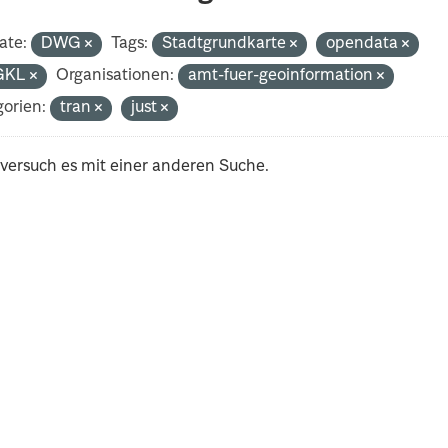
ate:
DWG
Tags:
Stadtgrundkarte
opendata
GKL
Organisationen:
amt-fuer-geoinformation
orien:
tran
just
 versuch es mit einer anderen Suche.