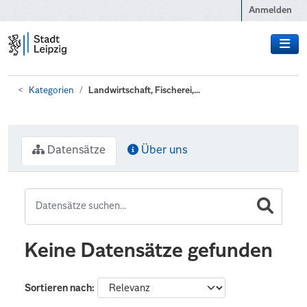
Zum Hauptinhalt wechseln
Anmelden
Kategorien
Landwirtschaft, Fischerei,...
Datensätze
Über uns
Keine Datensätze gefunden
Sortieren nach