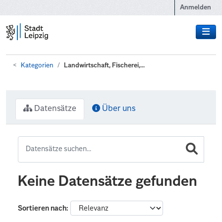
Zum Hauptinhalt wechseln
Anmelden
Kategorien
Landwirtschaft, Fischerei,...
Datensätze
Über uns
Keine Datensätze gefunden
Sortieren nach