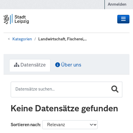
Zum Hauptinhalt wechseln
Anmelden
Kategorien
Landwirtschaft, Fischerei,...
Datensätze
Über uns
Keine Datensätze gefunden
Sortieren nach