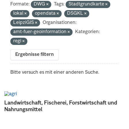
Formate:
DWG
Tags:
Stadtgrundkarte
lokal
opendata
DSGKL
LeipziGIS
Organisationen:
amt-fuer-geoinformation
Kategorien:
regi
Ergebnisse filtern
Bitte versuch es mit einer anderen Suche.
Landwirtschaft, Fischerei, Forstwirtschaft und
Nahrungsmittel