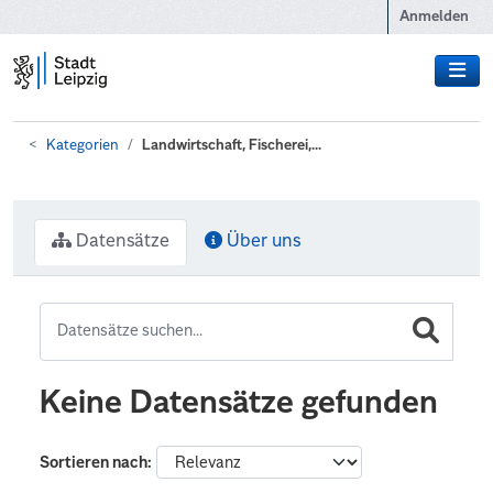
Zum Hauptinhalt wechseln
Anmelden
Kategorien
Landwirtschaft, Fischerei,...
Datensätze
Über uns
Keine Datensätze gefunden
Sortieren nach