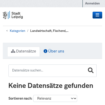
Zum Hauptinhalt wechseln
Anmelden
Kategorien
Landwirtschaft, Fischerei,...
Datensätze
Über uns
Keine Datensätze gefunden
Sortieren nach