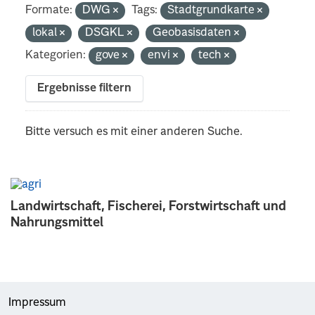
Formate:
DWG
Tags:
Stadtgrundkarte
lokal
DSGKL
Geobasisdaten
Kategorien:
gove
envi
tech
Ergebnisse filtern
Bitte versuch es mit einer anderen Suche.
Landwirtschaft, Fischerei, Forstwirtschaft und
Nahrungsmittel
Impressum