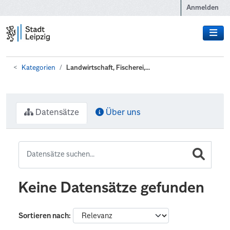
Zum Hauptinhalt wechseln
Anmelden
Kategorien
Landwirtschaft, Fischerei,...
Datensätze
Über uns
Keine Datensätze gefunden
Sortieren nach