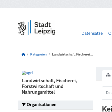
Zum Hauptinhalt wechseln
Datensätze
O
Kategorien
Landwirtschaft, Fischerei,...
Landwirtschaft, Fischerei,
Forstwirtschaft und
Nahrungsmittel
Organisationen
Ke