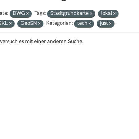
ate:
DWG
Tags:
Stadtgrundkarte
lokal
GKL
GeoSN
Kategorien:
tech
just
 versuch es mit einer anderen Suche.