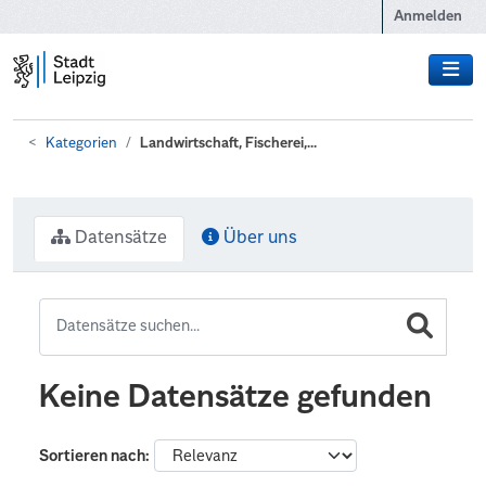
Zum Hauptinhalt wechseln
Anmelden
Kategorien
Landwirtschaft, Fischerei,...
Datensätze
Über uns
Keine Datensätze gefunden
Sortieren nach