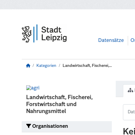
Zum Hauptinhalt wechseln
Datensätze
O
Kategorien
Landwirtschaft, Fischerei,...
Landwirtschaft, Fischerei,
Forstwirtschaft und
Nahrungsmittel
Organisationen
Ke