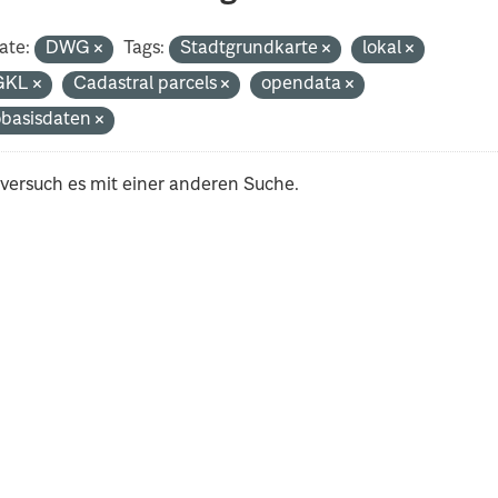
ate:
DWG
Tags:
Stadtgrundkarte
lokal
GKL
Cadastral parcels
opendata
basisdaten
 versuch es mit einer anderen Suche.