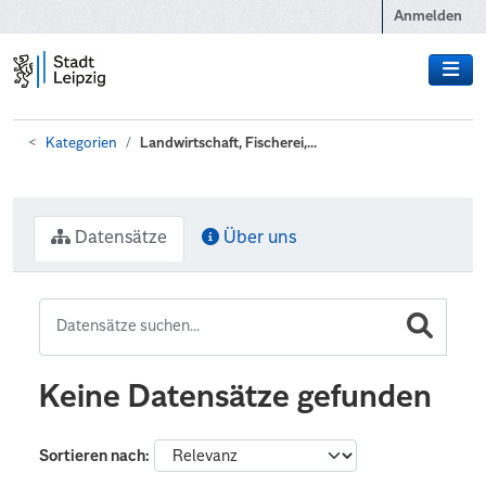
Zum Hauptinhalt wechseln
Anmelden
Kategorien
Landwirtschaft, Fischerei,...
Datensätze
Über uns
Keine Datensätze gefunden
Sortieren nach