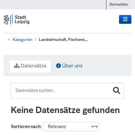
Zum Hauptinhalt wechseln
Anmelden
Kategorien
Landwirtschaft, Fischerei,...
Datensätze
Über uns
Keine Datensätze gefunden
Sortieren nach