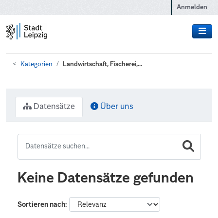
Zum Hauptinhalt wechseln
Anmelden
Kategorien
Landwirtschaft, Fischerei,...
Datensätze
Über uns
Keine Datensätze gefunden
Sortieren nach