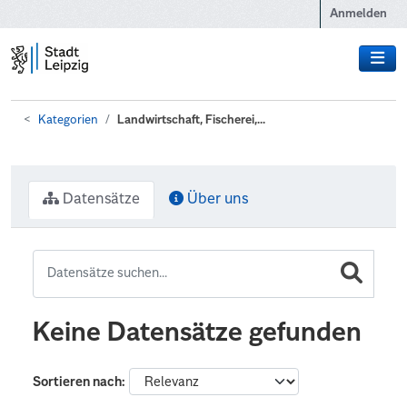
Zum Hauptinhalt wechseln
Anmelden
Kategorien
Landwirtschaft, Fischerei,...
Datensätze
Über uns
Keine Datensätze gefunden
Sortieren nach