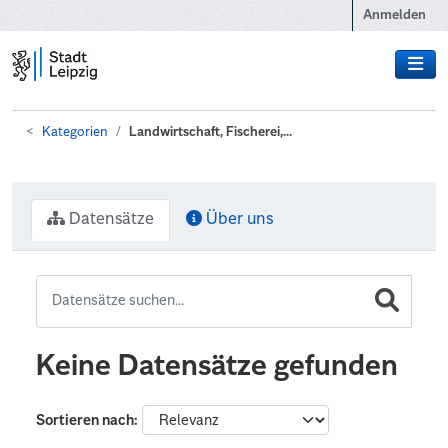
Zum Hauptinhalt wechseln
Anmelden
Kategorien
Landwirtschaft, Fischerei,...
Datensätze
Über uns
Keine Datensätze gefunden
Sortieren nach