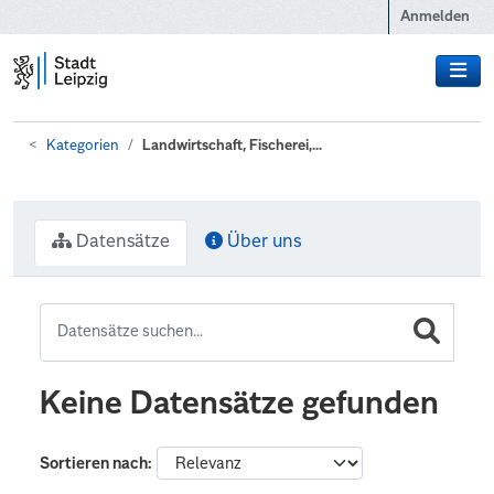
Zum Hauptinhalt wechseln
Anmelden
Kategorien
Landwirtschaft, Fischerei,...
Datensätze
Über uns
Keine Datensätze gefunden
Sortieren nach