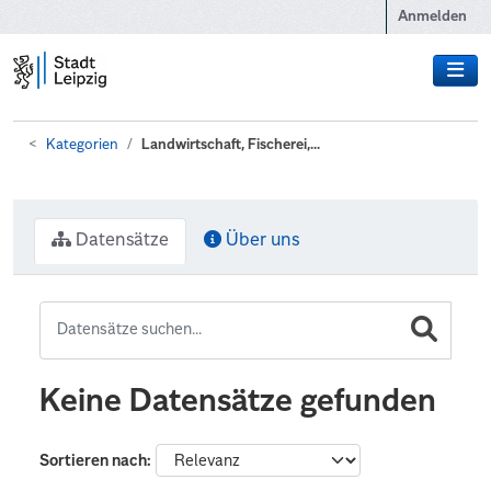
Zum Hauptinhalt wechseln
Anmelden
Kategorien
Landwirtschaft, Fischerei,...
Datensätze
Über uns
Keine Datensätze gefunden
Sortieren nach