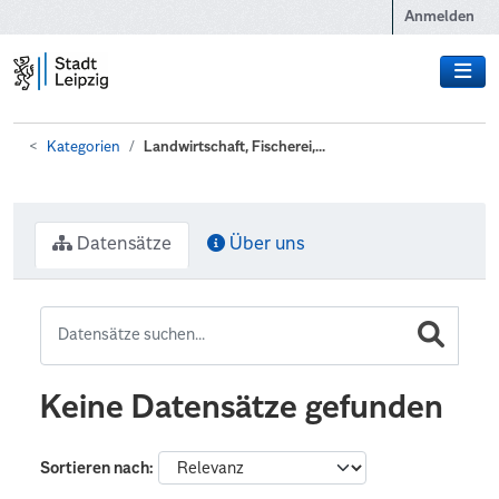
Zum Hauptinhalt wechseln
Anmelden
Kategorien
Landwirtschaft, Fischerei,...
Datensätze
Über uns
Keine Datensätze gefunden
Sortieren nach