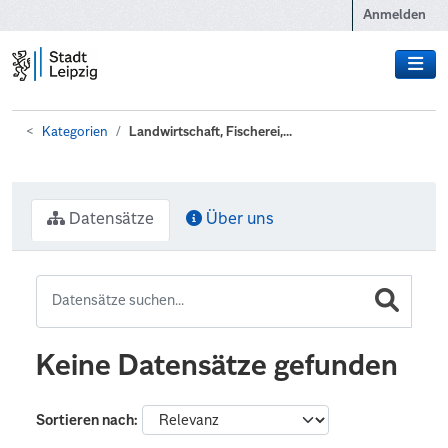
Zum Hauptinhalt wechseln
Anmelden
Kategorien
Landwirtschaft, Fischerei,...
Datensätze
Über uns
Keine Datensätze gefunden
Sortieren nach