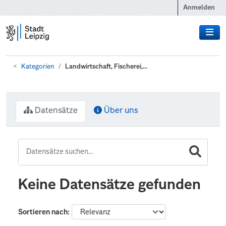
Zum Hauptinhalt wechseln
Anmelden
Kategorien
Landwirtschaft, Fischerei,...
Datensätze
Über uns
Keine Datensätze gefunden
Sortieren nach