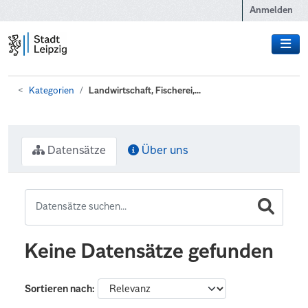
Zum Hauptinhalt wechseln
Anmelden
Kategorien
Landwirtschaft, Fischerei,...
Datensätze
Über uns
Keine Datensätze gefunden
Sortieren nach