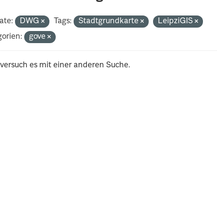
ate:
DWG
Tags:
Stadtgrundkarte
LeipziGIS
orien:
gove
 versuch es mit einer anderen Suche.