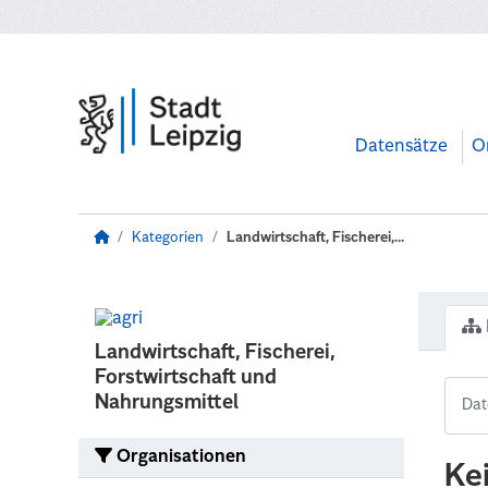
Zum Hauptinhalt wechseln
Datensätze
O
Kategorien
Landwirtschaft, Fischerei,...
Landwirtschaft, Fischerei,
Forstwirtschaft und
Nahrungsmittel
Organisationen
Ke