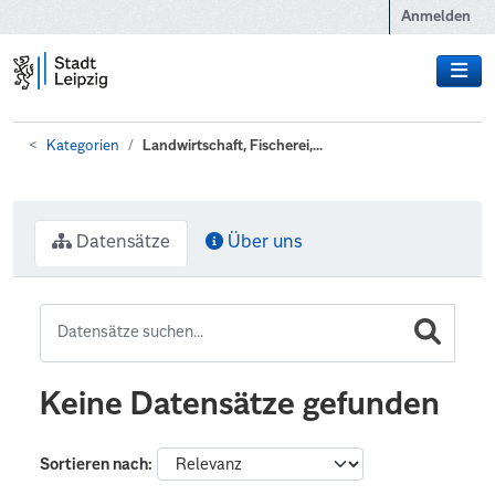
Zum Hauptinhalt wechseln
Anmelden
Kategorien
Landwirtschaft, Fischerei,...
Datensätze
Über uns
Keine Datensätze gefunden
Sortieren nach