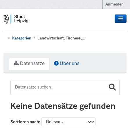
Zum Hauptinhalt wechseln
Anmelden
Kategorien
Landwirtschaft, Fischerei,...
Datensätze
Über uns
Keine Datensätze gefunden
Sortieren nach