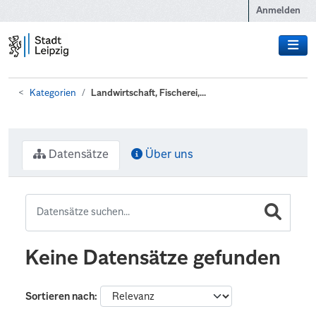
Zum Hauptinhalt wechseln
Anmelden
Kategorien
Landwirtschaft, Fischerei,...
Datensätze
Über uns
Keine Datensätze gefunden
Sortieren nach