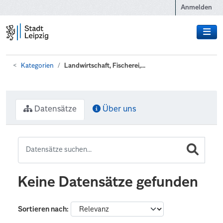
Zum Hauptinhalt wechseln
Anmelden
Kategorien
Landwirtschaft, Fischerei,...
Datensätze
Über uns
Keine Datensätze gefunden
Sortieren nach