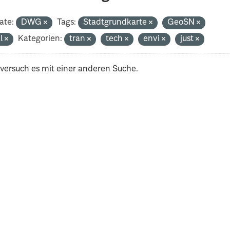
ate:
DWG
Tags:
Stadtgrundkarte
GeoSN
al
Kategorien:
tran
tech
envi
just
 versuch es mit einer anderen Suche.