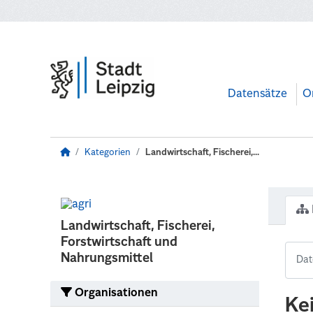
Zum Hauptinhalt wechseln
Datensätze
O
Kategorien
Landwirtschaft, Fischerei,...
Landwirtschaft, Fischerei,
Forstwirtschaft und
Nahrungsmittel
Organisationen
Ke