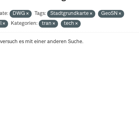
ate:
DWG
Tags:
Stadtgrundkarte
GeoSN
al
Kategorien:
tran
tech
 versuch es mit einer anderen Suche.