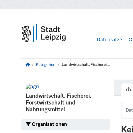
Zum Hauptinhalt wechseln
Datensätze
O
Kategorien
Landwirtschaft, Fischerei,...
Landwirtschaft, Fischerei,
Forstwirtschaft und
Nahrungsmittel
Organisationen
Ke