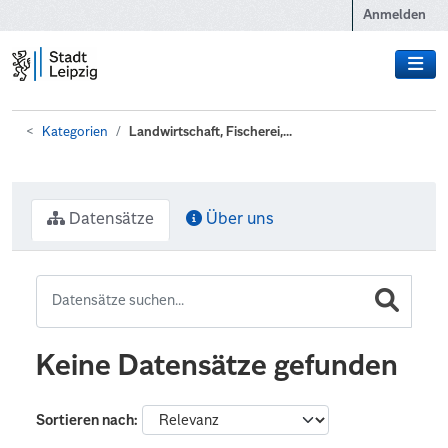
Zum Hauptinhalt wechseln
Anmelden
Kategorien
Landwirtschaft, Fischerei,...
Datensätze
Über uns
Keine Datensätze gefunden
Sortieren nach