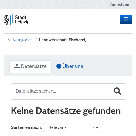
Zum Hauptinhalt wechseln
Anmelden
Kategorien
Landwirtschaft, Fischerei,...
Datensätze
Über uns
Keine Datensätze gefunden
Sortieren nach