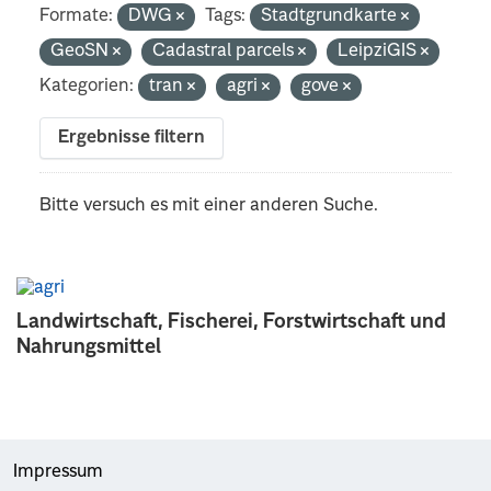
Formate:
DWG
Tags:
Stadtgrundkarte
GeoSN
Cadastral parcels
LeipziGIS
Kategorien:
tran
agri
gove
Ergebnisse filtern
Bitte versuch es mit einer anderen Suche.
Landwirtschaft, Fischerei, Forstwirtschaft und
Nahrungsmittel
Impressum