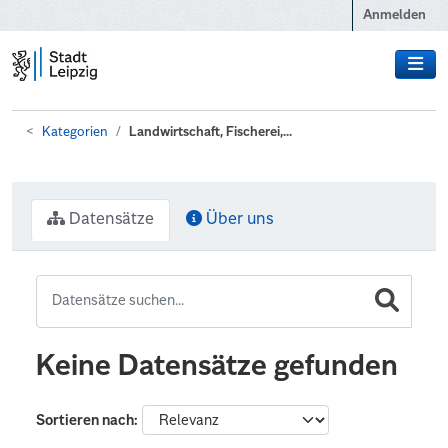
Zum Hauptinhalt wechseln
Anmelden
Kategorien
Landwirtschaft, Fischerei,...
Datensätze
Über uns
Keine Datensätze gefunden
Sortieren nach