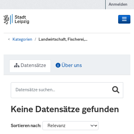
Zum Hauptinhalt wechseln
Anmelden
Kategorien
Landwirtschaft, Fischerei,...
Datensätze
Über uns
Keine Datensätze gefunden
Sortieren nach