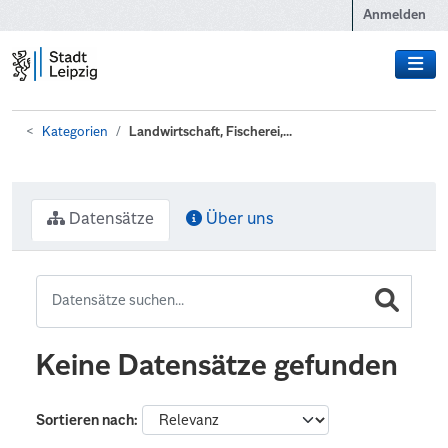
Zum Hauptinhalt wechseln
Anmelden
Kategorien
Landwirtschaft, Fischerei,...
Datensätze
Über uns
Keine Datensätze gefunden
Sortieren nach