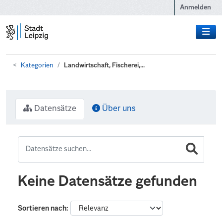
Zum Hauptinhalt wechseln
Anmelden
Kategorien
Landwirtschaft, Fischerei,...
Datensätze
Über uns
Keine Datensätze gefunden
Sortieren nach