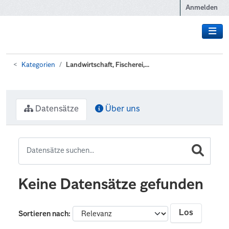
Zum Hauptinhalt wechseln
Anmelden
Kategorien
Landwirtschaft, Fischerei,...
Datensätze
Über uns
Keine Datensätze gefunden
Los
Sortieren nach